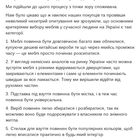
Ми підійшли до цього процесу з точки зору споживача.
Нам було цікаво що ж хвилює наших покупців та провівши
невеликий нехитрий опитування ми зрозуміли, що основними
критеріями вибору меблів у сучасної людини на Україні є такі
категорії.
1. Меблі повинна бути довговічною багато вже обпеклися,
купуючи дешеві китайські вироби те що через якийсь проміжок
часу — це меблі просто починає розсипатися.
2. У вигляді неякісних аналогів на ринку України часто можна
зустріти меблі з різними відкриваються дверцятами, що
закриваються і елементами і саме ці елементи починають
швидше за все ламається. Тому ми вирішили відійти від
рухомих частин.
3. Підставка під взуття повинна бути містка, і в теж час
повинна бути універсальна.
4. Виріб повинен легко збиратися і розбиратися, так як
можливо воно буде подорожувати з власником по знімного
житла.
5. Стелаж для взуття повинен бути популярних кольорів, щоб
легко вписатися практично в будь-який інтер'єр.