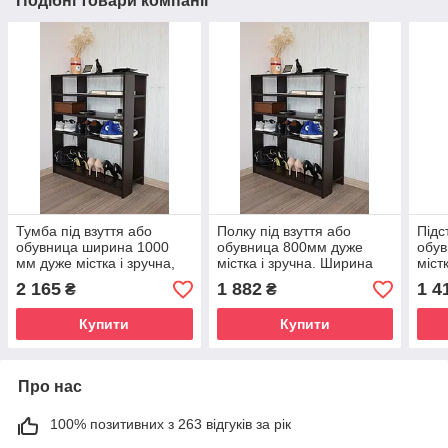
Подібні товари компанії
Тумба під взуття або
Полку під взуття або
Підс
обувница ширина 1000
обувница 800мм дуже
обув
мм дуже містка і зручна,
містка і зручна. Ширина
міст
прекрасна в будь-якому
800 мм. 16 пар взуття
400 
2 165
1 882
1 4
₴
₴
інтер'єрі
Купити
Купити
Про нас
100% позитивних з 263 відгуків за рік