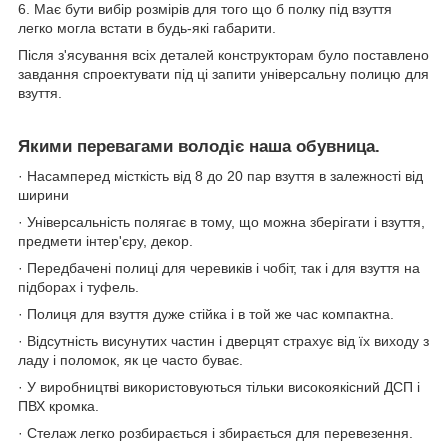
6. Має бути вибір розмірів для того що б полку під взуття
легко могла встати в будь-які габарити.
Після з'ясування всіх деталей конструкторам було поставлено
завдання спроектувати під ці запити універсальну полицю для
взуття.
Якими перевагами володіє наша обувница.
· Насамперед місткість від 8 до 20 пар взуття в залежності від
ширини
· Універсальність полягає в тому, що можна зберігати і взуття,
предмети інтер'єру, декор.
· Передбачені полиці для черевиків і чобіт, так і для взуття на
підборах і туфель.
· Полиця для взуття дуже стійка і в той же час компактна.
· Відсутність висунутих частин і дверцят страхує від їх виходу з
ладу і поломок, як це часто буває.
· У виробництві використовуються тільки високоякісний ДСП і
ПВХ кромка.
· Стелаж легко розбирається і збирається для перевезення.