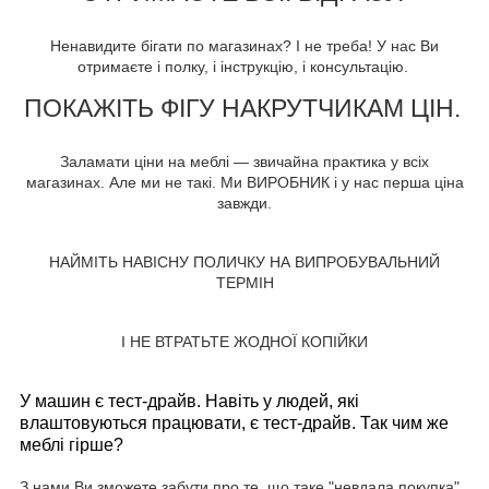
Ненавидите бігати по магазинах? І не треба! У нас Ви
отримаєте і полку, і інструкцію, і консультацію.
ПОКАЖІТЬ ФІГУ НАКРУТЧИКАМ ЦІН.
Заламати ціни на меблі — звичайна практика у всіх
магазинах. Але ми не такі. Ми ВИРОБНИК і у нас перша ціна
завжди.
НАЙМІТЬ НАВІСНУ ПОЛИЧКУ НА ВИПРОБУВАЛЬНИЙ
ТЕРМІН
І НЕ ВТРАТЬТЕ ЖОДНОЇ КОПІЙКИ
У машин є тест-драйв. Навіть у людей, які
влаштовуються працювати, є тест-драйв. Так чим же
меблі гірше?
З нами Ви зможете забути про те, що таке "невдала покупка".