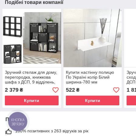
Подібні товари компанії
Зручний стелаж для дому,
Купити настінну полицю
Зруч
перегородка, книжкова
По Україні колір Білий
сход
шафа з ДСП, 9 відділень,
ширина-780 мм
ДСП 
колір Чорний
Чор
2 379
522
1 8
₴
₴
Купити
Купити
Про нас
КНОПКА
ЗВ'ЯЗКУ
100% позитивних з 263 відгуків за рік