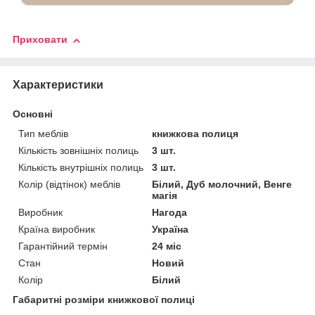
Приховати
Характеристики
Основні
Тип меблів
книжкова полиця
Кількість зовнішніх полиць
3 шт.
Кількість внутрішніх полиць
3 шт.
Колір (відтінок) меблів
Білий, Дуб молочний, Венге
магія
Виробник
Нагода
Країна виробник
Україна
Гарантійний термін
24 міс
Стан
Новий
Колір
Білий
Габаритні розміри книжкової полиці