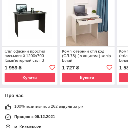
Стіл офісний простий
Комп'ютерний стіл код
Комп
письмовий 1200х700.
(СЛ-78) ( з ящиком ) колір
(сті
Комп'ютерний стіл. З
Білий
Біли
доставкою по Україні.
1 959
1 727
1 5
₴
₴
Купити
Купити
Про нас
100% позитивних з 262 відгуків за рік
Працює з 09.12.2021
м. Кременчук