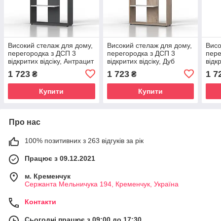
Високий стелаж для дому,
Високий стелаж для дому,
Висо
перегородка з ДСП 3
перегородка з ДСП 3
пере
відкритих відсіку, Антрацит
відкритих відсіку, Дуб
відк
\ Білий
Сонома
1 723
1 723
1 7
₴
₴
Купити
Купити
Про нас
100% позитивних з 263 відгуків за рік
Працює з 09.12.2021
м. Кременчук
Сержанта Мельничука 194, Кременчук, Україна
Контакти
Сьогодні працює з 09:00 до 17:30