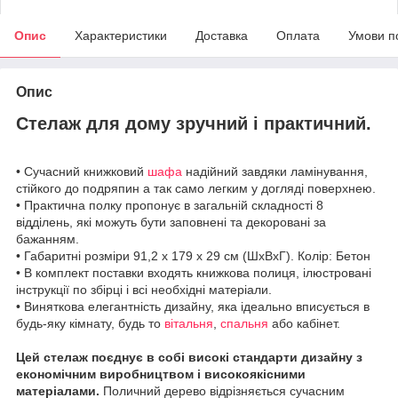
Опис
Характеристики
Доставка
Оплата
Умови п
Опис
Стелаж для дому зручний і практичний.
• Сучасний книжковий
шафа
надійний завдяки ламінування,
стійкого до подряпин а так само легким у догляді поверхнею.
• Практична полку пропонує в загальній складності 8
відділень, які можуть бути заповнені та декоровані за
бажанням.
• Габаритні розміри 91,2 х 179 х 29 см (ШхВхГ). Колір: Бетон
• В комплект поставки входять книжкова полиця, ілюстровані
інструкції по збірці і всі необхідні матеріали.
• Виняткова елегантність дизайну, яка ідеально вписується в
будь-яку кімнату, будь то
вітальня
,
спальня
або кабінет.
Цей стелаж поєднує в собі високі стандарти дизайну з
економічним виробництвом і високоякісними
матеріалами.
Поличний дерево відрізняється сучасним