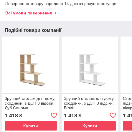
Повернення товару впродовж 14 днів за рахунок покупця
Всі умови повернення
Подібні товари компанії
Зручний стелаж для дому,
Зручний стелаж для дому,
Стел
сходинки, з ДСП 3 відсіки,
сходинки, з ДСП 3 відсіки,
підв
Дуб Сонома
Білий
відк
1 418
1 418
1 4
₴
₴
Купити
Купити