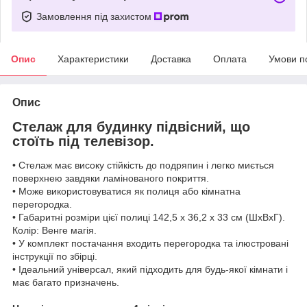
Замовлення під захистом
Опис
Характеристики
Доставка
Оплата
Умови п
Опис
Стелаж для будинку підвісний, що
стоїть під телевізор.
• Стелаж має високу стійкість до подряпин і легко миється
поверхнею завдяки ламінованого покриття.
• Може використовуватися як полиця або кімнатна
перегородка.
• Габаритні розміри цієї полиці 142,5 х 36,2 х 33 см (ШхВхГ).
Колір: Венге магія.
• У комплект постачання входить перегородка та ілюстровані
інструкції по збірці.
• Ідеальний універсал, який підходить для будь-якої кімнати і
має багато призначень.