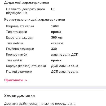
Додаткові характеристики
Наявність декоративного
Ні
підсвічування
Користувальницькі характеристики
Ширина этажерки
1460
Тип этажерки
пряма
Высота этажерки
360 мм
Тип меблів
стелаж
Глубина этажерки
330
Корпус тумби
ламінована ДСП
Тип тумби
пряма
Корпус (каркас) етажерки
ДСП ламінована
Полиці етажерки
ДСП ламінована
Приховати
Умови доставки
Доставка здійснюється тільки по передоплаті.