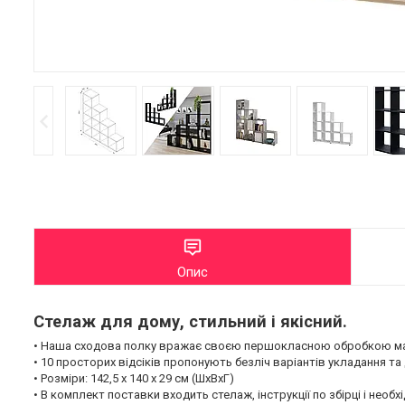
Опис
Стелаж для дому, стильний і якісний.
• Наша сходова полку вражає своєю першокласною обробкою матер
• 10 просторих відсіків пропонують безліч варіантів укладання та
• Розміри: 142,5 x 140 x 29 см (ШхВхГ)
• В комплект поставки входить стелаж, інструкції по збірці і необх