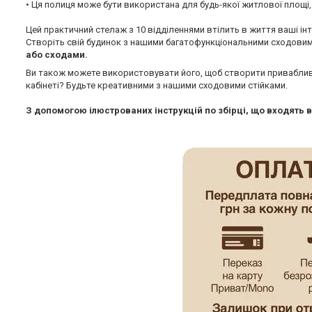
• Ця полиця може бути використана для будь-якої житлової площ
Цей практичний стелаж з 10 відділеннями втілить в життя ваші інте
Створіть свій будинок з нашими багатофункціональними сходовим
або сходами.
Ви також можете використовувати його, щоб створити привабливи
кабінеті? Будьте креативними з нашими сходовими стійками.
З допомогою ілюстрованих інструкцій по збірці, що входять в