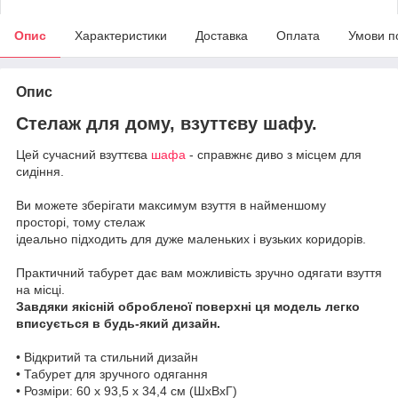
Опис
Характеристики
Доставка
Оплата
Умови п
Опис
Стелаж для дому, взуттєву шафу.
Цей сучасний взуттєва
шафа
- справжнє диво з місцем для
сидіння.
Ви можете зберігати максимум взуття в найменшому
просторі, тому стелаж
ідеально підходить для дуже маленьких і вузьких коридорів.
Практичний табурет дає вам можливість зручно одягати взуття
на місці.
Завдяки якісній обробленої поверхні ця модель легко
вписується в будь-який дизайн.
• Відкритий та стильний дизайн
• Табурет для зручного одягання
• Розміри: 60 х 93,5 х 34,4 см (ШхВхГ)