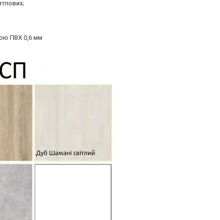
итлових;
ою ПВХ 0,6 мм