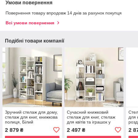
Умови повернення
Повернення товару впродовж 14 днів за рахунок покупця
Всі умови повернення
Подібні товари компанії
Зручний стелаж для дому,
Сучасний книжковий
Стел
стелаж для книг, книжкова
стелаж для книг, стелаж
для 
полиця, Білий
для квітів та іграшок у
розд
формі дерева (Білий)
осер
2 879
2 497
2 8
₴
₴
Біли