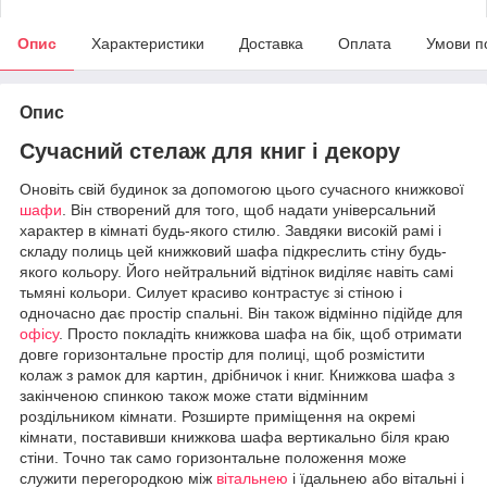
Опис
Характеристики
Доставка
Оплата
Умови п
Опис
Сучасний стелаж для книг і декору
Оновіть свій будинок за допомогою цього сучасного книжкової
шафи
. Він створений для того, щоб надати універсальний
характер в кімнаті будь-якого стилю. Завдяки високій рамі і
складу полиць цей книжковий шафа підкреслить стіну будь-
якого кольору. Його нейтральний відтінок виділяє навіть самі
тьмяні кольори. Силует красиво контрастує зі стіною і
одночасно дає простір спальні. Він також відмінно підійде для
офісу
. Просто покладіть книжкова шафа на бік, щоб отримати
довге горизонтальне простір для полиці, щоб розмістити
колаж з рамок для картин, дрібничок і книг. Книжкова шафа з
закінченою спинкою також може стати відмінним
роздільником кімнати. Розширте приміщення на окремі
кімнати, поставивши книжкова шафа вертикально біля краю
стіни. Точно так само горизонтальне положення може
служити перегородкою між
вітальнею
і їдальнею або вітальні і