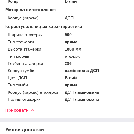
Колір
Білий
Матеріал виготовлення
Корпус (каркас)
ДСП
Користувальницькі характеристики
Ширина этажерки
900
Тип этажерки
пряма
Высота этажерки
1860 мм
Тип меблів
стелаж
Глубина этажерки
296
Корпус тумби
ламінована ДСП
Цвет ДСП
Білий
Тип тумби
пряма
Корпус (каркас) етажерки
ДСП ламінована
Полиці етажерки
ДСП ламінована
Приховати
Умови доставки