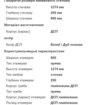
Габаритні розміри книжкового стелажа
Висота стелажа
1274 мм
Глибина стелажу
250 мм
Ширина стелажа
900 мм
Матеріал виготовлення
Корпус (каркас)
ДСП
колір
Колір ДСП
Білий \ Дуб сонома
Користувальницькі характеристики
Ширина этажерки
900
Тип этажерки
пряма
Высота этажерки
1274 мм
Тип меблів
стелаж
Глубина этажерки
250
Корпус тумби
ламінована ДСП
Тип тумби
пряма
Корпус (каркас) етажерки
ДСП ламінована
Полиці етажерки
ДСП ламінована