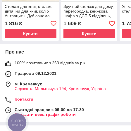
Стелаж для книг, стелаж
Зручний стелаж для дому,
Унік
дитячий для книг, колір
перегородка, книжкова
стел
Антрацит + Дуб сонома
шафа з ДСП 5 відділень,
Білий \ Дуб Сонома
1 816
1 609
1 7
₴
₴
Купити
Купити
Про нас
100% позитивних з 263 відгуків за рік
Працює з 09.12.2021
м. Кременчук
Сержанта Мельничука 194, Кременчук, Україна
Контакти
Сьогодні працює з 09:00 до 17:30
Показати весь графік роботи
КНОПКА
ЗВ'ЯЗКУ