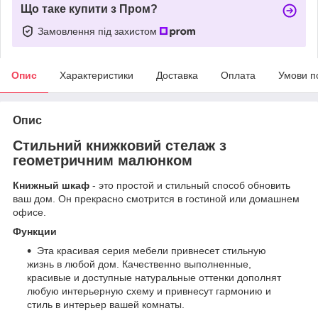
Що таке купити з Пром?
Замовлення під захистом
Опис
Характеристики
Доставка
Оплата
Умови п
Опис
Стильний книжковий стелаж з
геометричним малюнком
Книжный шкаф
- это простой и стильный способ обновить
ваш дом. Он прекрасно смотрится в гостиной или домашнем
офисе.
Функции
Эта красивая серия мебели привнесет стильную
жизнь в любой дом. Качественно выполненные,
красивые и доступные натуральные оттенки дополнят
любую интерьерную схему и привнесут гармонию и
стиль в интерьер вашей комнаты.