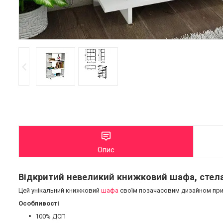
Опис
Відкритий невеликий книжковий шафа, стела
Цей унікальний книжковий
шафа
своїм позачасовим дизайном прикр
Особливості
100% ДСП