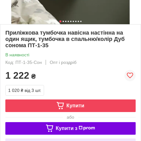
Приліжкова тумбочка навісна настінна на
один ящик, тумбочка в спальню/колір Дуб
сонома ПТ-1-35
В наявності
Код: ПТ-1-35-Сон
Опт і роздріб
1 222
₴
1 020 ₴
від 3 шт.
Купити
або
Купити з