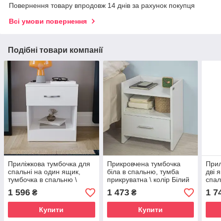
Повернення товару впродовж 14 днів за рахунок покупця
Всі умови повернення
Подібні товари компанії
Приліжкова тумбочка для
Прикровчена тумбочка
Прил
спальні на один ящик,
біла в спальню, тумба
дві 
тумбочка в спальню \
прикруватна \ колір Білий
спал
колір Білий ПТ-1-45
ПТ-1-38
Дуб 
1 596
1 473
1 7
₴
₴
Купити
Купити