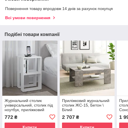
Повернення товару впродовж 14 днів за рахунок покупця
Всі умови повернення
Подібні товари компанії
Журнальний столик
Приліжковий журнальний
Прил
універсальний, столик під
столик ЖС-15, Бетон \
стол
ноутбук, приліжковий
Білий
Сон
столик ЖС-31, колір Білий
772
2 707
1 9
₴
₴
Купити
Купити