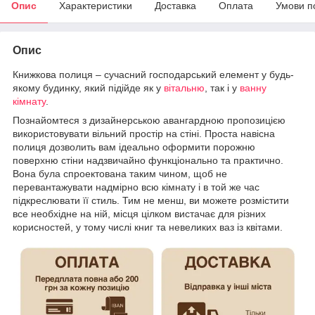
Опис
Характеристики
Доставка
Оплата
Умови п
Опис
Книжкова полиця – сучасний господарський елемент у будь-
якому будинку, який підійде як у
вітальню
, так і у
ванну
кімнату
.
Познайомтеся з дизайнерською авангардною пропозицією
використовувати вільний простір на стіні. Проста навісна
полиця дозволить вам ідеально оформити порожню
поверхню стіни надзвичайно функціонально та практично.
Вона була спроектована таким чином, щоб не
перевантажувати надмірно всю кімнату і в той же час
підкреслювати її стиль. Тим не менш, ви можете розмістити
все необхідне на ній, місця цілком вистачає для різних
корисностей, у тому числі книг та невеликих ваз із квітами.