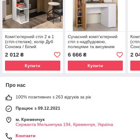
Комп'ютерний стіл 2 в 1
Сучасний комп’ютерний
Комп
(стіл-стелаж), колір Дуб
стіл з надбудовою,
(сті
Сонома / Білий
полицями та висувним
Сон
ящиком код (СЛТ-10),
2 012
6 666
2 0
₴
₴
колір Дуб артізан + Білий
Купити
Купити
Про нас
100% позитивних з 263 відгуків за рік
Працює з 09.12.2021
м. Кременчук
Сержанта Мельничука 194, Кременчук, Україна
Контакти