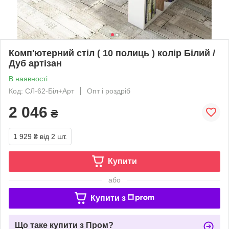
Комп'ютерний стіл ( 10 полиць ) колір Білий /
Дуб артізан
В наявності
Код: СЛ-62-Біл+Арт
Опт і роздріб
2 046
₴
1 929 ₴
від 2 шт.
Купити
або
Купити з
Що таке купити з Пром?