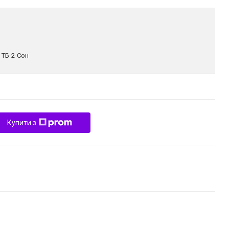
:
ТБ-2-Сон
Купити з