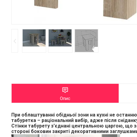
Опис
При облаштуванні обідньої зони на кухні не останню 
табуретка – раціональний вибір, адже після сніданк
Стінки табурету з'єднані центральною царгою, що за
стороні боковин закриті декоративними заглушками