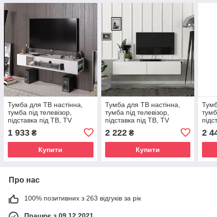
Тумба для ТВ настінна,
Тумба для ТВ настінна,
Тумб
тумба під телевізор,
тумба під телевізор,
тумб
підставка під ТВ, TV
підставка під ТВ, TV
підс
тумбочка, Білий
тумбочка, Білий
1 933
2 222
2 4
₴
₴
Купити
Купити
Про нас
100% позитивних з 263 відгуків за рік
Працює з 09.12.2021