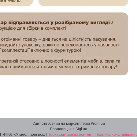
Сайт створений на маркетплейсі
Prom.ua
Продавець на Bigl.ua
КУПИ-ПОЛКУ меблі для всіх |
Поскаржитися на контент
|
Політика конфіденційно