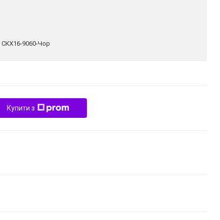
:
СКХ16-9060-Чор
Купити з