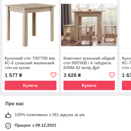
Кухонний стіл 700*700 мм,
Комплект кухонний обідній
Кухо
КС-6 сучасний маленький
стіл 900*600 і 4 табурети,
КС-7
стіл на кухню
КХКМ-42 колір Дуб
стіл
універсальний невеликий
Сонома
унів
1 577
3 626
1 6
₴
₴
та недорогий Дуб Сонома
та н
Купити
Купити
Про нас
100% позитивних з 261 відгука за рік
Працює з 09.12.2021