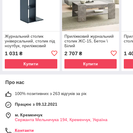
Журнальний столик
Приліжковий журнальний
Прил
універсальний, столик під
столик ЖС-15, Бетон \
стол
ноутбук, приліжковий
Білий
столик Антрацит
1 031
2 707
1 4
₴
₴
Купити
Купити
Про нас
100% позитивних з 263 відгуків за рік
Працює з 09.12.2021
м. Кременчук
Сержанта Мельничука 194, Кременчук, Україна
Контакти