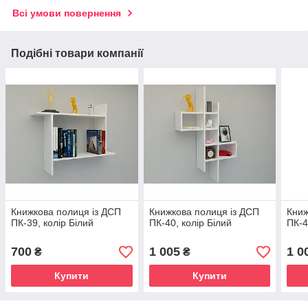
Всі умови повернення
Подібні товари компанії
Книжкова полиця із ДСП
Книжкова полиця із ДСП
Книж
ПК-39, колір Білий
ПК-40, колір Білий
ПК-4
700
1 005
1 0
₴
₴
Купити
Купити