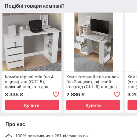
Подібні товари компанії
Комп'ютерний стіл (на 4
Комп'ютерний стіл-стелаж
Комп
ящики) код (СЛТ-5),
(на 2 ящики), офісний
(з я
офісний стіл, стіл для
стіл,к од (СЛТ-6) стіл для
код 
школяра колір Білий
школяра колір Білий
школ
3 335
2 886
3 2
₴
₴
Купити
Купити
Про нас
100% позитивних з 261 відгука за рік