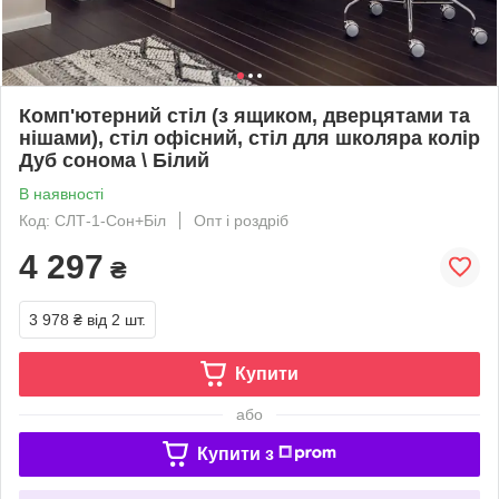
Комп'ютерний стіл (з ящиком, дверцятами та
нішами), стіл офісний, стіл для школяра колір
Дуб сонома \ Білий
В наявності
Код: СЛТ-1-Сон+Біл
Опт і роздріб
4 297
₴
3 978 ₴
від 2 шт.
Купити
або
Купити з