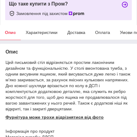
Що таке купити з Пром?
Замовлення під захистом
Опис
Характеристики
Доставка
Оплата
Умови п
Опис
Цей письмовий стіл відрізняється простим лаконічним
дизайном та функціональністю. У столі вмонтована тумба, з
одним висувним ящиком, який висувається дуже легко і також
м'яко закривається, за рахунок якісних кулькових напрямних.
Дно кожної шухляди врізається по колу в ДСП і
комплектується додатковою деталлю, яка служить як ребро
жорсткості для того, щоб дно ящика не продавлювалося під
вагою завантажених у нього речей. Також є додаткові ніші як
відкриті, так і закриті дверцятами.
Фурнітура може трохи відрізнятися від фото
Інформація про продукт
Матеріал виробу: ЛДСП