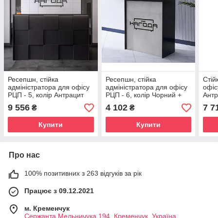
Ресепшн, стійка
Ресепшн, стійка
Стій
адміністратора для офісу
адміністратора для офісу
офіс
РЦП - 5, колір Антрацит
РЦП - 6, колір Чорний +
Антр
(БЕЗ ПІДСВІТКИ)
Бетон індастріал
ПІД
9 556
4 102
7 7
₴
₴
Купити
Купити
Про нас
100% позитивних з 263 відгуків за рік
Працює з 09.12.2021
м. Кременчук
Сержанта Мельничука 194, Кременчук, Україна