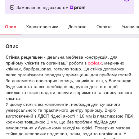
Замовлення під захистом
Опис
Характеристики
Доставка
Оплата
Умови п
Опис
Стійка рецепшен
- ідеальна меблева конструкція, для
прийому клієнтів та організації роботи в
офісах
, медичних
клініках, барбрешопах, готелях тощо. Ця стійка допоможе
легко організувати порядок у приміщенні для прийому гостей.
За допомогою просторих полиць, ящиків та ніш, у Вас завжди
буде чистота та все необхідне під рукою для того, щоб
швидко та якісно надати послуги з прикмети та запису вашого
клієнта.
У цьому столі є всі компоненти, необхідні для сучасного
універсального та практичного центру прийому. Виріб
виготовлений з ЛДСП гідної якості ↨ 16 мм із пластиковою ПВХ
кромкою товщиною 1 мм, що без проблем підійде для
використання у будь-якому заході чи офісі. Поверхня матова,
стійка до невеликих подряпин, плям, води та нагрівання. У