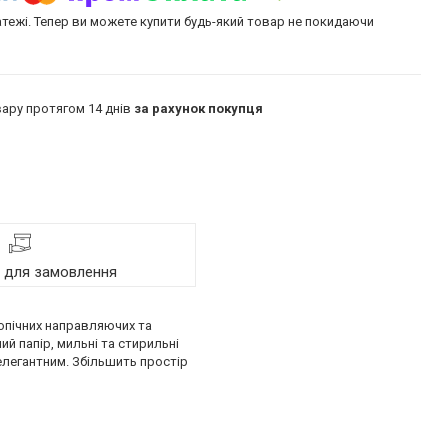
атежі. Тепер ви можете купити будь-який товар не покидаючи
ару протягом 14 днів
за рахунок покупця
я для замовлення
копічних направляючих та
й папір, мильні та стирильні
 елегантним. Збільшить простір