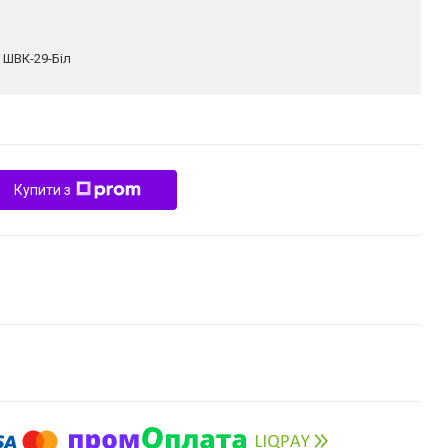
:
ШВК-29-Біл
Купити з