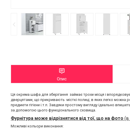
Опис
Ця окрема шафа для зберігання займає трохи місця і впорядковує 
дверцятами, що прикривають місткі полиці, в яких легко можна роз
предмети гігієни і.т.п. Завдяки простому вигляду ідеально впише
за допомогою цього функціонального сховища.
Фурнітура може відрізнятися від тої, що на фото
(в
Можливі кольори виконання: