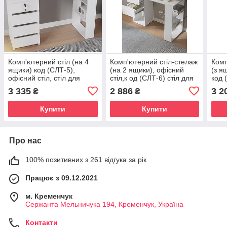
Комп'ютерний стіл (на 4
Комп'ютерний стіл-стелаж
Комп
ящики) код (СЛТ-5),
(на 2 ящики), офісний
(з я
офісний стіл, стіл для
стіл,к од (СЛТ-6) стіл для
код 
школяра колір Білий
школяра колір Білий
школ
3 335
2 886
3 2
₴
₴
Купити
Купити
Про нас
100% позитивних з 261 відгука за рік
Працює з 09.12.2021
м. Кременчук
Сержанта Мельничука 194, Кременчук, Україна
Контакти