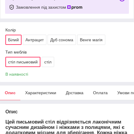
Замовлення під захистом
Колір
Білий
Антрацит
Дуб сонома
Венге магія
Тип меблів
стіл письмовий
стіл
В наявності
Опис
Характеристики
Доставка
Оплата
Умови п
Опис
Цей письмовий стіл відрізняється лаконічним
сучасним дизайном і ніжками з полицями, які є
додатковим місцем для зберігання. Кожна ніжка