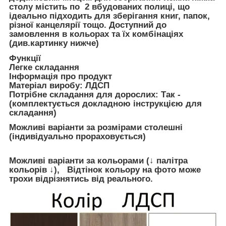
столу містить по 2 вбудованих полиці, що
ідеально підходить для зберігання книг, папок,
різної канцелярії тощо. Доступний до
замовлення в кольорах та їх комбінаціях
(див.картинку нижче)
Функції
Легке складання
Інформація про продукт
Матеріал виробу: ЛДСП
Потрібне складання для дорослих: Так -
(комплектується докладною інструкцією для
складання)
Можливі варіанти за розмірами столешні
(індивідуально прораховується)
Можливі варіанти за кольорами (↓ палітра
кольорів ↓), Відтінок кольору на фото може
трохи відрізнятись від реального.