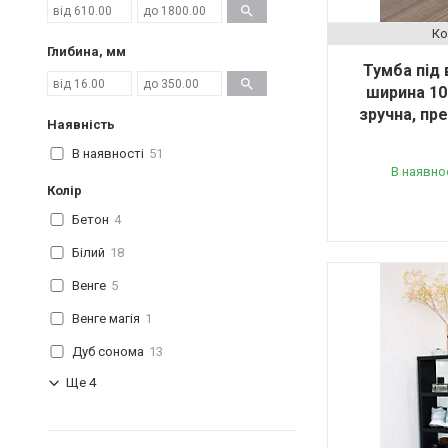
Глибина, мм
Тумба під 
ширина 10
зручна, пр
Наявність
В наявності
51
В наявно
Колір
Бетон
4
Білий
18
Венге
5
Венге магія
1
Дуб сонома
13
Ще 4