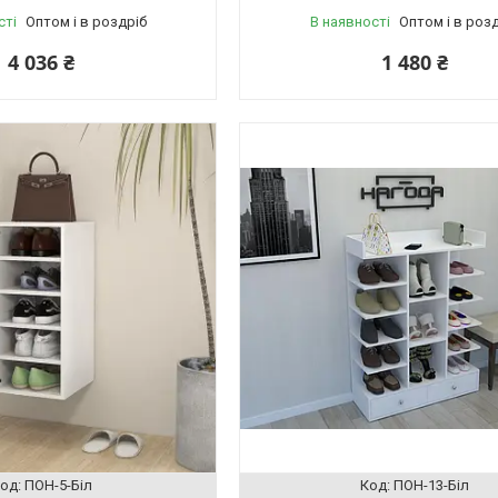
сті
Оптом і в роздріб
В наявності
Оптом і в роз
4 036 ₴
1 480 ₴
ПОН-5-Біл
ПОН-13-Біл