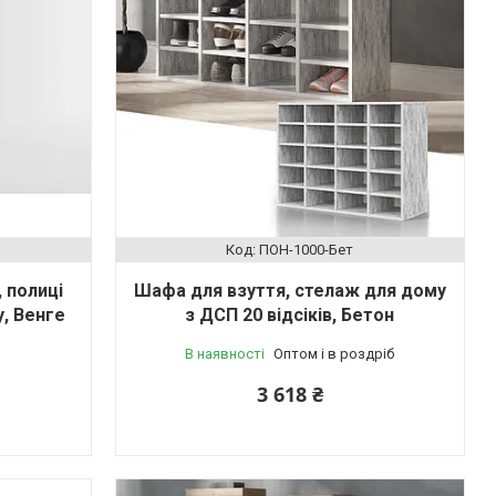
ПОН-1000-Бет
 полиці
Шафа для взуття, стелаж для дому
у, Венге
з ДСП 20 відсіків, Бетон
В наявності
Оптом і в роздріб
3 618 ₴