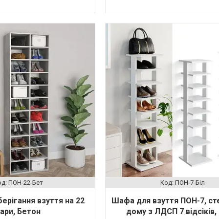
ПОН-22-Бет
ПОН-7-Біл
ерігання взуття на 22
Шафа для взуття ПОН-7, ст
ари, Бетон
дому з ЛДСП 7 відсіків,