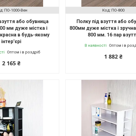
ПО-1000-Вен
ПО-800
взуття або обувница
Полку під взуття або об
00 мм дуже містка і
800мм дуже містка і зручн
екрасна в будь-якому
800 мм. 16 пар взут
інтер'єрі
В наявності
Оптом і в роз
сті
Оптом і в роздріб
1 882 ₴
2 165 ₴