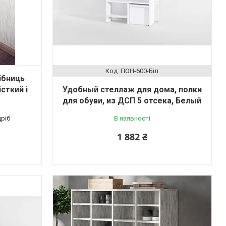
ПОН-600-Біл
ібниць
сткий і
Удобный стеллаж для дома, полки
для обуви, из ДСП 5 отсека, Белый
дріб
В наявності
1 882 ₴