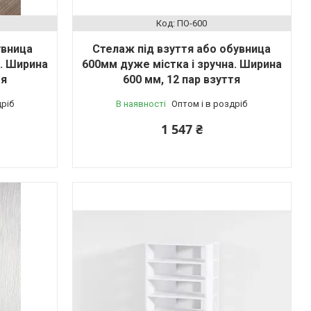
ПО-600
увница
Стелаж під взуття або обувница
а. Ширина
600мм дуже містка і зручна. Ширина
тя
600 мм, 12 пар взуття
дріб
В наявності
Оптом і в роздріб
1 547 ₴