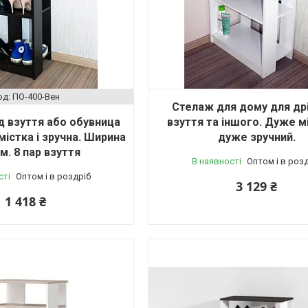
ПО-400-Вен
Стелаж для дому для др
д взуття або обувница
взуття та іншого. Дуже мі
істка і зручна. Ширина
дуже зручний.
м. 8 пар взуття
В наявності
Оптом і в роз
сті
Оптом і в роздріб
3 129 ₴
1 418 ₴