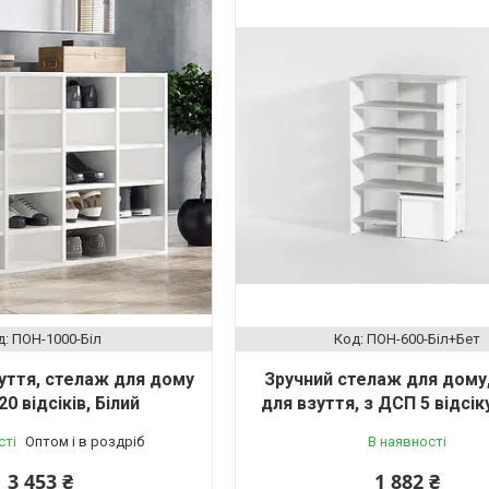
ПОН-1000-Біл
ПОН-600-Біл+Бет
уття, стелаж для дому
Зручний стелаж для дому,
0 відсіків, Білий
для взуття, з ДСП 5 відсік
сті
Оптом і в роздріб
В наявності
3 453 ₴
1 882 ₴